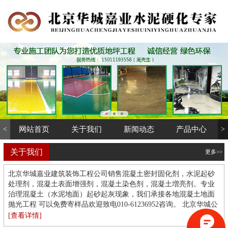
<
网站首页
关于我们
新闻动态
产品中心
>
关于我们
更多>>
北京华城嘉业建筑装饰工程公司销售混凝土密封固化剂，水泥起砂
处理剂，混凝土表面增强剂，混凝土染色剂，混凝土増亮剂。专业
治理混凝土（水泥地面）起砂起灰现象，我们承接各地混凝土地面
抛光工程 可以免费寄样品欢迎致电010-61236952咨询。 北京华城公
司地坪部承接环氧自流平 环氧薄涂地坪 环氧彩砂地坪 环氧防静电
[查看详情]
地坪 环氧磨石地坪 复古地坪 水泥自流平 水墨艺术地坪 运动场地坪