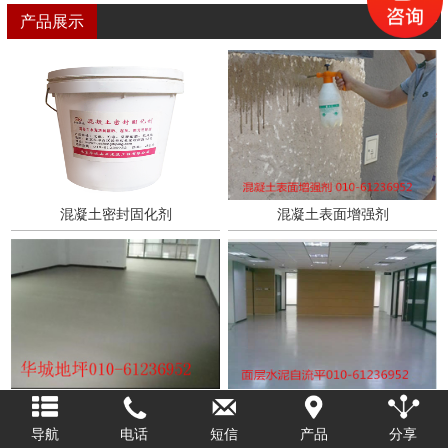
防滑坡道 现浇水磨石 翻新养护等地坪工程 .欢迎来电咨询，北京
产品展示
更多>>
15011193558
混凝土密封固化剂
混凝土表面增强剂
水泥自流平底层
水泥自流平面层
导航
电话
短信
产品
分享