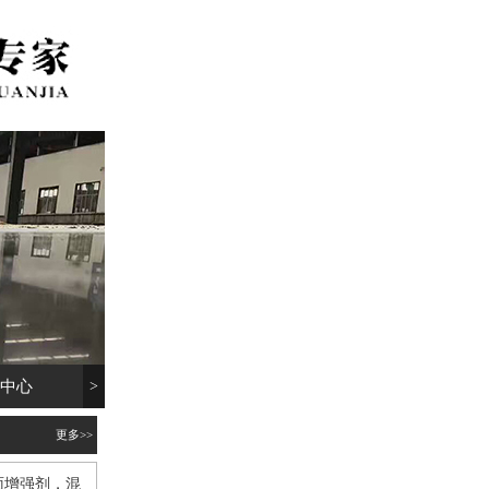
品中心
>
设备展示
工程案例
联
更多>>
面增强剂，混