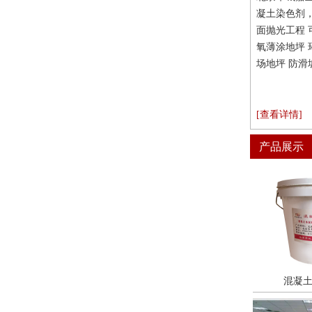
凝土染色剂
面抛光工程 
氧薄涂地坪 
场地坪 防滑坡
[查看详情]
产品展示
混凝